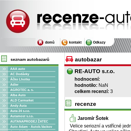
Recenze autobazarů
domů
kontakt
Odkazy
autobazar
seznam autobazarů
AAA auto
RE-AUTO s.r.o.
AC Dodávky
hodnocení:
Áčko Lhotka
hodnotilo:
NaN
Adler
AGROTEC a. s.
celkem recenzí:
3
Alba Auto
ALD Carmarket
recenze
Andy Auta
Auta 24 s.r.o.
Autamost s.r.o.
Jaromír Šotek
AUTANAPRODEJ ŽATEC
Velice seriozní a vstřícné jedn
Auto Adam - Autob.Vackov