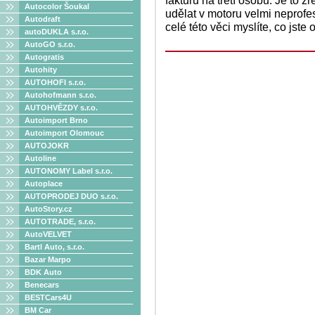
fakturu na třetí osobu. Je to 
Autocolor Šoukal
udělat v motoru velmi neprofe
Autodraft
celé této věci myslíte, co jste
autoDUKLA s.r.o.
AutoGO s.r.o.
Autogratis
Autohity
AUTOHOFI s.r.o.
Autohofmann s.r.o.
AUTOHVĚZDY s.r.o.
Autoimport Brno
Autoimport Olomouc
AUTOJOKR
Autoline
AUTONOMY Label s.r.o.
Autoplace
AUTOPRODEJ DUO s.r.o.
AutoStory.cz
AUTOTRADE, s.r.o.
AutoVELVET
Bartl Auto, s.r.o.
Bazar Marpo
BDK Auto
Benecars
BESTCars4U
BM Car