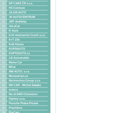
HP CARS ČR s.r.o.
HS Centrum
JA.GR.AUTO
JH AUTOCENTRUM
JMT dodávky
JoLaCar
K-Auto
K+K Autoservis Czech s.r.o.
K+T Zlín
Král Opava
KUPSIAUTO
KUPTEAUTO.cz
LB Automobile
Mama Car
MCar
MM AUTO. s.r.o.
MoravaCars.cz
Mototechna Group s.r.o
MS CAR - Michal Salajka
ncar.cz
No.1CARS Chomutov
Ojetiny s.r.o.
Porsche Praha-Prosek
Prachárna
ProCars