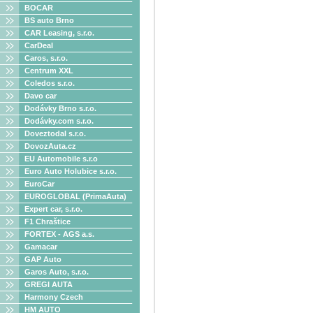
BOCAR
BS auto Brno
CAR Leasing, s.r.o.
CarDeal
Caros, s.r.o.
Centrum XXL
Coledos s.r.o.
Davo car
Dodávky Brno s.r.o.
Dodávky.com s.r.o.
Doveztodal s.r.o.
DovozAuta.cz
EU Automobile s.r.o
Euro Auto Holubice s.r.o.
EuroCar
EUROGLOBAL (PrimaAuta)
Expert car, s.r.o.
F1 Chraštice
FORTEX - AGS a.s.
Gamacar
GAP Auto
Garos Auto, s.r.o.
GREGI AUTA
Harmony Czech
HM AUTO