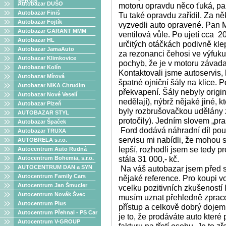
SERVIS
Autobazar DUŠO
motoru opravdu něco ťuká, pan
Autobazar Finiš
Tu také opravdu zařídil. Za n
Autobazar Fojtík
vyzvedli auto opravené. Pan M
Autobazar GARANT MMM
ventilová vůle. Po ujetí cca 2
Autobazar HL
určitých otáčkách podivně kle
Autobazar JamaAuto
za rezonanci čehosi ve výfuku
Autobazar Klimkovice
pochyb, že je v motoru závad
Autobazar Kolín
Kontaktovali jsme autoservis, k
Autobazar Mírová
špatné ojniční šály na klice. 
Autobazar NIKA Chrudim
překvapení. Šály nebyly origi
Autobazar Nové Veselí
nedělají), nýbrž nějaké jiné, 
Autobazar Plzeň
byly rozbrušovačkou udělány zá
AUTOBAZAR STYL
protočily). Jedním slovem „pra
Autobazar Špaček
Ford dodává náhradní díl pouz
Autobazar TRUXA
servisu mi nabídli, že mohou 
AUTOBRELA s.r.o.
lepší, rozhodli jsem se tedy p
Autocentrum Auto Rudná
stála 31 000,- kč.
Autocentrum Bohemia, s.r.o.
AUTOCENTRUM DAN a SYN
Na váš autobazar jsem před
Autocentrum Family Cars
nějaké reference. Pro koupi v
Autocentrum Jan Šmucler
vcelku pozitivních zkušeností li
Autocentrum Novák Švec
musím uznat přehledně zpraco
Autocentrum Plus
přístup a celkově dobrý dojem
Autocentrum Přehnal - PS Car
je to, že prodáváte auto které
Autocentrum V-GROUP