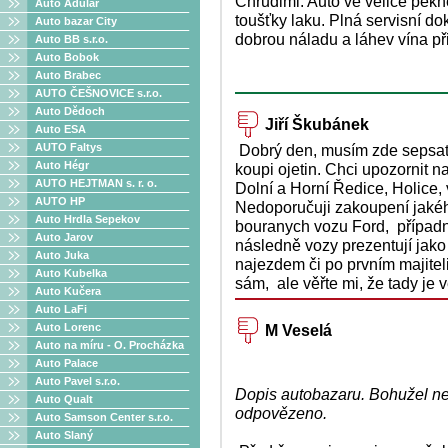
Chrudimi. Auto ve velice pěkn
Auto Adulár
toušťky laku. Plná servisní d
Auto bazar City
dobrou náladu a láhev vína při
Auto BB s.r.o.
Auto Bobok
Auto Brabec
AUTO ČEŠNOVICE s.r.o.
Auto Dědoch
Jiří Škubánek
Auto ESA
AUTO Faltys
Dobrý den, musím zde sepsat i
Auto Hégr
koupi ojetin. Chci upozornit 
AUTO HEJTMAN s. r. o.
Dolní a Horní Ředice, Holice,
AUTO HP
Nedoporučuji zakoupení jakéh
Auto Hrdla Sepekov
bouranych vozu Ford, případ
Auto Jarov
následně vozy prezentují jak
Auto Juka
najezdem či po prvním majite
Auto Kubelka
sám, ale věřte mi, že tady je 
Auto Kučera
Auto LaFi
Auto Lorenc
M Veselá
Auto na míru - O. Procházka
Auto Palace
Auto Pavel s.r.o.
Dopis autobazaru. Bohužel ne
Auto Qualt
odpovězeno.
Auto Samson Center s.r.o.
Auto Slaný