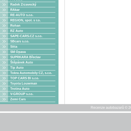
Radek Zrzavecký
RAkar
RE-AUTO s.r.o.
REGION, spol. s r.o.
Rohan
RZ Auto
SAPE-CARS.CZ s.r.o.
SBcars s.r.o.
Sitta
SM Opava
SUPRKARA Břeclav
Štěpánek Auto
Tip Auto
Tokra Automobily CZ, s.r.o.
TOP CARS Bl s.r.o.
Toyota Louwman
Trotina Auto
V-GROUP s.r.o.
Zemi Cars
Recenze autobazarů © 20