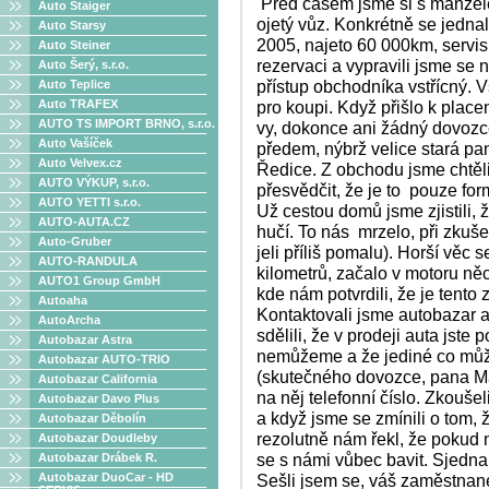
Před časem jsme si s manžele
Auto Staiger
ojetý vůz. Konkrétně se jedna
Auto Starsy
2005, najeto 60 000km, servis
Auto Steiner
rezervaci a vypravili jsme se 
Auto Šerý, s.r.o.
přístup obchodníka vstřícný. V
Auto Teplice
Auto TRAFEX
pro koupi. Když přišlo k place
AUTO TS IMPORT BRNO, s.r.o.
vy, dokonce ani žádný dovozc
Auto Vašíček
předem, nýbrž velice stará pa
Auto Velvex.cz
Ředice. Z obchodu jsme chtěl
AUTO VÝKUP, s.r.o.
přesvědčit, že je to pouze for
AUTO YETTI s.r.o.
Už cestou domů jsme zjistili,
AUTO-AUTA.CZ
hučí. To nás mrzelo, při zkuše
Auto-Gruber
jeli příliš pomalu). Horší věc s
AUTO-RANDULA
kilometrů, začalo v motoru něc
AUTO1 Group GmbH
kde nám potvrdili, že je tento
Autoaha
Kontaktovali jsme autobazar a 
AutoArcha
sdělili, že v prodeji auta jste 
Autobazar Astra
nemůžeme a že jediné co může
Autobazar AUTO-TRIO
(skutečného dovozce, pana Mac
Autobazar California
na něj telefonní číslo. Zkoušel
Autobazar Davo Plus
a když jsme se zmínili o tom, 
Autobazar Děbolín
rezolutně nám řekl, že pokud 
Autobazar Doudleby
se s námi vůbec bavit. Sjedna
Autobazar Drábek R.
Autobazar DuoCar - HD
Sešli jsem se, váš zaměstnane