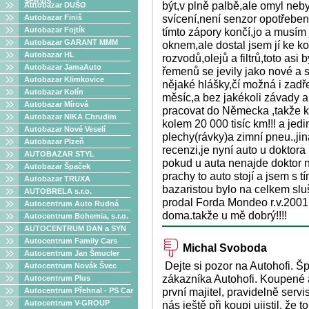
SERVIS
být,v plně palbě,ale omyl neb
Autobazar DUŠO
svícení,není senzor opotřeben
Autobazar Finiš
Autobazar Fojtík
tímto zápory končí,jo a musím
Autobazar GARANT MMM
oknem,ale dostal jsem jí ke 
Autobazar HL
rozvodů,olejů a filtrů,toto asi
Autobazar JamaAuto
řemenů se jevily jako nové a s 
Autobazar Klimkovice
nějaké hlášky,čí možná i zadř
Autobazar Kolín
měsíc,a bez jakékoli závady 
Autobazar Mírová
pracovat do Německa ,takže k
Autobazar NIKA Chrudim
kolem 20 000 tisíc km!!! a jed
Autobazar Nové Veselí
plechy(rávky)a zimní pneu.,jin
Autobazar Plzeň
recenzi,je nyní auto u doktora
AUTOBAZAR STYL
pokud u auta nenajde doktor n
Autobazar Špaček
prachy to auto stojí a jsem s
Autobazar TRUXA
bazaristou bylo na celkem sluš
AUTOBRELA s.r.o.
prodal Forda Mondeo r.v.2001 
Autocentrum Auto Rudná
doma.takže u mě dobrý!!!!
Autocentrum Bohemia, s.r.o.
AUTOCENTRUM DAN a SYN
Autocentrum Family Cars
Michal Svoboda
Autocentrum Jan Šmucler
Dejte si pozor na Autohofi. Š
Autocentrum Novák Švec
zákazníka Autohofi. Koupené a
Autocentrum Plus
první majitel, pravidelně ser
Autocentrum Přehnal - PS Car
Autocentrum V-GROUP
nás ještě při koupi ujistil, že 