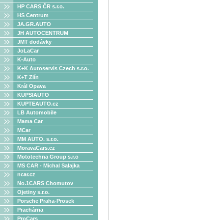
HP CARS ČR s.r.o.
HS Centrum
JA.GR.AUTO
JH AUTOCENTRUM
JMT dodávky
JoLaCar
K-Auto
K+K Autoservis Czech s.r.o.
K+T Zlín
Král Opava
KUPSIAUTO
KUPTEAUTO.cz
LB Automobile
Mama Car
MCar
MM AUTO. s.r.o.
MoravaCars.cz
Mototechna Group s.r.o
MS CAR - Michal Salajka
ncar.cz
No.1CARS Chomutov
Ojetiny s.r.o.
Porsche Praha-Prosek
Prachárna
ProCars