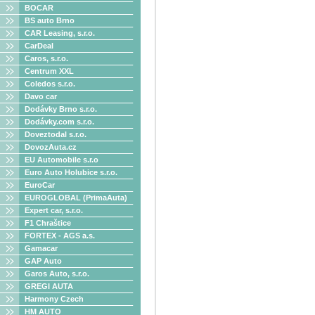
BOCAR
BS auto Brno
CAR Leasing, s.r.o.
CarDeal
Caros, s.r.o.
Centrum XXL
Coledos s.r.o.
Davo car
Dodávky Brno s.r.o.
Dodávky.com s.r.o.
Doveztodal s.r.o.
DovozAuta.cz
EU Automobile s.r.o
Euro Auto Holubice s.r.o.
EuroCar
EUROGLOBAL (PrimaAuta)
Expert car, s.r.o.
F1 Chraštice
FORTEX - AGS a.s.
Gamacar
GAP Auto
Garos Auto, s.r.o.
GREGI AUTA
Harmony Czech
HM AUTO