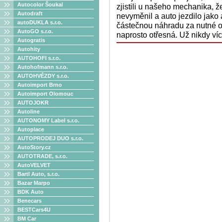
Autocolor Šoukal
zjistili u našeho mechanika, ž
Autodraft
nevyměnil a auto jezdilo jako
autoDUKLA s.r.o.
částečnou náhradu za nutné o
AutoGO s.r.o.
naprosto otřesná. Už nikdy víc
Autogratis
Autohity
AUTOHOFI s.r.o.
Autohofmann s.r.o.
AUTOHVĚZDY s.r.o.
Autoimport Brno
Autoimport Olomouc
AUTOJOKR
Autoline
AUTONOMY Label s.r.o.
Autoplace
AUTOPRODEJ DUO s.r.o.
AutoStory.cz
AUTOTRADE, s.r.o.
AutoVELVET
Bartl Auto, s.r.o.
Bazar Marpo
BDK Auto
Benecars
BESTCars4U
BM Car