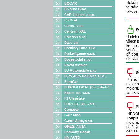
Nekoupi
BOCAR
to stál
BS auto Brno
takové 
CAR Leasing, s.r.o.
CarDeal
Caros, s.r.o.
P
Centrum XXL
U nich 
Coledos s.r.o.
všech j
Davo car
kromě b
Dodávky Brno s.r.o.
venčení
Dodávky.com s.r.o.
přijdou
dle vla
Doveztodal s.r.o.
DovozAuta.cz
EU Automobile s.r.o
D
Euro Auto Holubice s.r.o.
Katastr
EuroCar
motor n
EUROGLOBAL (PrimaAuta)
motoru,
tam zav
Expert car, s.r.o.
F1 Chraštice
FORTEX - AGS a.s.
M
Gamacar
NEDOP
GAP Auto
Koupili
Garos Auto, s.r.o.
motoru,
GREGI AUTA
po 3 tý
den se 
Harmony Czech
HM AUTO