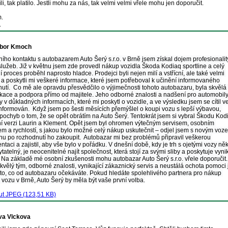
li, tak platilo. Jestli mohu za nás, tak velmi velmi vřele mohu jen doporučit.
m.
.
ibor Kmoch
ího kontaktu s autobazarem Auto Šerý s.r.o. v Brně jsem získal dojem profesionality
 služeb. Již v květnu jsem zde provedl nákup vozidla Škoda Kodiaq sportline a celý 
í proces proběhl naprosto hladce. Prodejci byli nejen milí a vstřícní, ale také velmi 
 a poskytli mi veškeré informace, které jsem potřeboval k učinění informovaného 
utí.  Co mě ale opravdu přesvědčilo o výjimečnosti tohoto autobazaru, byla skvělá 
ace a podpora přímo od majitele. Jeho odborné znalosti a nadšení pro automobily
ly v důkladných informacích, které mi poskytl o vozidle, a ve výsledku jsem se cítil ve
nformován.  Když jsem po šesti měsících přemýšlel o koupi vozu s lepší výbavou, 
pochyb o tom, že se opět obrátím na Auto Šerý. Tentokrát jsem si vybral Škodu Kodi
ní verzi Laurin a Klement. Opět jsem byl ohromen výtečným servisem, osobním 
em a rychlostí, s jakou bylo možné celý nákup uskutečnit – odjel jsem s novým voze
inu po rozhodnutí ho zakoupit.  Autobazar mi bez problémů připravil veškerou 
taci a zajistil, aby vše bylo v pořádku. V dnešní době, kdy je trh s ojetými vozy něk
tatelný, je neocenitelné najít společnost, která stojí za svými sliby a poskytuje vynika
  Na základě mé osobní zkušenosti mohu autobazar Auto Šerý s.r.o. vřele doporučit. 
skvělý tým, odborné znalosti, vynikající zákaznický servis a neustálá ochota pomoci 
to, co od autobazaru očekáváte. Pokud hledáte spolehlivého partnera pro nákup 
 vozu v Brně, Auto Šerý by měla být vaše první volba.
ut JPEG (123,51 KB)
va Vlckova