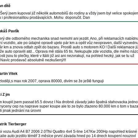
an dítě
Šerý jsem kupoval již několik automobilů do rodiny a vždy jsem byl velice spokojen
 i profesionalitou prodávajících. Mohu doporučit. Dan
ukáš Pavlík
erý dle odborného mechanika snad nemohl ani jezdit. Ano, při reklamacích nabídn
í vozidlo, ale po údajné opravě ujeto pár km a opět vůz neopraven, další vyzvednu
ár km a znova odtah zpět do bazaru. Prostě auto s motorem KO ! Další reklamace ji
 že auto opravili atd... Oprava mě stála 65 tis. Nekupujte zde vozidla, dle mého náz
ti jsou to plečky, které v Itálii již asi ani nezvrakují, na pohled hezký, jak se tu už
. Navíc prodavač absolutně nezkušený!!!
artin Vitek
loději,s max rok 2007, oprava 80000, divím se že ještě funguji
i Z jm
 koupil jsem passat b5.5 dovoz I Na drobné závady jako špatná stahovacka jedn
yceny cep na naprave super koupe ale to ze bylo ztazeno 80.000 km o tom v baz
i jinak jednání na úrovni
atrik Tierberger
pi vozu Audi A4 B7 2006 2.0Tfsi Quattro 4x4 S-line 147Kw 200Hp napohled krásné
talie auto jezdilo téměř 3 měsíce první závada hned po 14 dnech koupení nouzoví