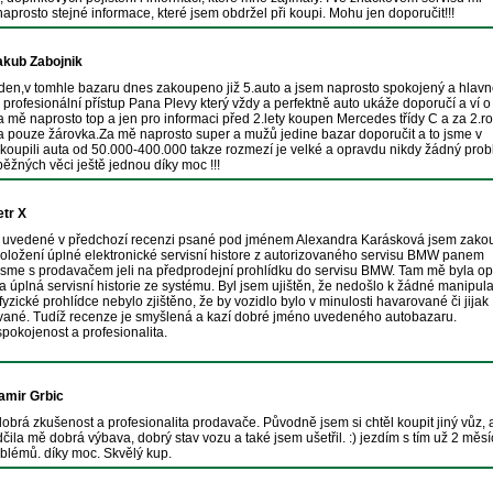
naprosto stejné informace, které jsem obdržel při koupi. Mohu jen doporučit!!!
akub Zabojnik
en,v tomhle bazaru dnes zakoupeno již 5.auto a jsem naprosto spokojený a hlav
 profesionální přístup Pana Plevy který vždy a perfektně auto ukáže doporučí a ví 
a mě naprosto top a jen pro informaci před 2.lety koupen Mercedes třídy C a za 2.r
pouze žárovka.Za mě naprosto super a mužů jedine bazar doporučit a to jsme v
koupili auta od 50.000-400.000 takze rozmezí je velké a opravdu nikdy žádný pro
ěžných věci ještě jednou díky moc !!!
etr X
o uvedené v předchozí recenzi psané pod jménem Alexandra Karásková jsem zakou
doložení úplné elektronické servisní histore z autorizovaného servisu BMW panem
sme s prodavačem jeli na předprodejní prohlídku do servisu BMW. Tam mě byla op
 úplná servisní historie ze systému. Byl jsem ujištěn, že nedošlo k žádné manipula
 fyzické prohlídce nebylo zjištěno, že by vozidlo bylo v minulosti havarované či jijak
ané. Tudíž recenze je smyšlená a kazí dobré jméno uvedeného autobazaru.
pokojenost a profesionalita.
amir Grbic
obrá zkušenost a profesionalita prodavače. Původně jsem si chtěl koupit jiný vůz, 
čila mě dobrá výbava, dobrý stav vozu a také jsem ušetřil. :) jezdím s tím už 2 měsí
blémů. díky moc. Skvělý kup.