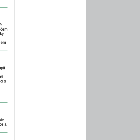
ně
o čem
oky
blém
pil
ět
ci s
ale
ce a