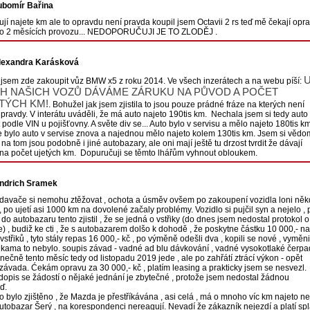
ubomír Bařina
jí najete km ale to opravdu není pravda koupil jsem Octavii 2 rs teď mě čekají opr
po 2 měsících provozu... NEDOPORUČUJI JE TO ZLODĚJ .
lexandra Karásková
jsem zde zakoupit vůz BMW x5 z roku 2014. Ve všech inzerátech a na webu píší:
H NAŠICH VOZŮ DÁVÁME ZÁRUKU NA PŮVOD A POČET
TÝCH KM!
. Bohužel jak jsem zjistila to jsou pouze prádné fráze na kterých není
pravdy. V interátu uváděli, že má auto najeto 190tis km. Nechala jsem si tedy auto
t podle VIN u pojišťovny. A světe div se... Auto bylo v servisu a mělo najeto 180tis k
e bylo auto v servise znova a najednou mělo najeto kolem 130tis km. Jsem si věd
 na tom jsou podobně i jiné autobazary, ale oni mají ještě tu drzost tvrdit že dávají
na počet ujetých km. Dopuručuji se těmto lhářům vyhnout obloukem.
indrich Sramek
avače si nemohu ztěžovat , ochota a úsměv ovšem po zakoupení vozidla loni něk
, po ujetí asi 1000 km na dovolené začaly problémy. Vozidlo si pujčil syn a nejelo , 
 do autobazaru tento zjistil , že se jedná o vstřiky (do dnes jsem nedostal protokol o
) , budiž ke cti , že s autobazarem dolšo k dohodě , že poskytne částku 10 000,- na
střiků , tyto stály repas 16 000,- kč , po výměně odešli dva , kopili se nové , vyměnil
řikama to nebylo. soupis závad - vadné ad blu dávkování , vadné vysokotlaké čerpa
nečně tento měsíc tedy od listopadu 2019 jede , ale po zahřátí ztrácí výkon - opět
závada. Ćekám opravu za 30 000,- kč , platím leasing a prakticky jsem se nesvezl.
 dopis se žádostí o nějaké jednání je zbytečné , protože jsem nedostal žádnou
ď.
to bylo zjištěno , že Mazda je přestříkávána , asi celá , má o mnoho víc km najeto n
utobazar Šerý , na korespondenci nereagují. Nevadí že zákazník nejezdí a platí spl