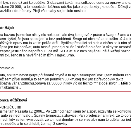
l bych zde už ani koloběžku. S obavami čekám na celkovou cenu za opravy a to 
o skoro 20 000,- a to nepočítám běžnou údržbu jako oleje, brzdy , kotouče.. Děkuji 
vozidlo z druhé ruky. Přeji všem aby se jim toto nestalo.
etr Hájek
na bazaru jsem sice nikdy nic nekoupil, ale dva kolegové z práce a švagr už ano a
sem slyšel, že jsou spokojení a bez problémů. Švagr od nich má auto tuším už 4 ro
ěžných oprav mu to zatím pořád drží.. Bydlím přes ulici od nich a občas se k nim př
 psa jen tak podívat, auta hezká, prodejci slušní, slušně oblečení a vždy se ochotn
 zeptat, jestli něco nepotřebuji. Za mě 1A+ a ať si o nich nejlépe udělá každý názo
stní zkušenosti a nevěří něčím lžím. Hájek, Brno.
ominic d
ofa, ani tam nevstupujte,při životní chybě a to bylo zakoupení vozu,sem málem zad
ež sem přijel domů,a to sem jel pouhých 80 km,olej tekl jak z převodovky tak z
špatná váha vzduchu,oprava za 50000 ,nikdy víc od těchto *** zlodějských... Měli b
řít okamžitě...
onika Růžičková
ORUČUJI!!!!
 jsme tam Passata r.v. 2006... Po 12ti hodinách jsem byla zpět, rozsvítila se kontrolk
 auto se neohrivalo... Špatný termostat a zhavice. Pan prodejce nám řekl, že to opra
dnech kdy se jen vymlouvali, ze to musí domluvit v servise aby nám to udělali za je
nic nedělo a to se chlubil, že mají 3 servisy