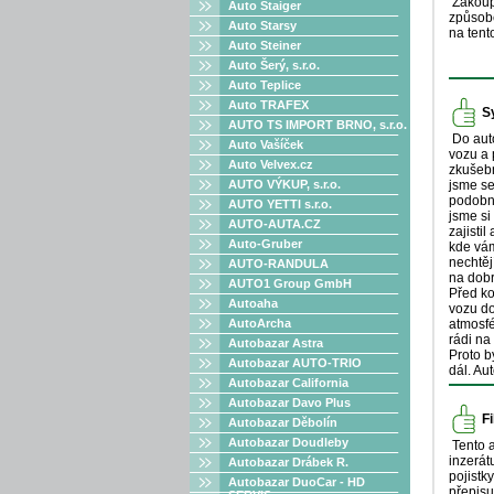
Zakoupi
Auto Staiger
způsobe
Auto Starsy
na tent
Auto Steiner
Auto Šerý, s.r.o.
Auto Teplice
Auto TRAFEX
S
AUTO TS IMPORT BRNO, s.r.o.
Do auto
Auto Vašíček
vozu a 
Auto Velvex.cz
zkušební
AUTO VÝKUP, s.r.o.
jsme se
podobně
AUTO YETTI s.r.o.
jsme si
AUTO-AUTA.CZ
zajisti
Auto-Gruber
kde vám
nechtěj
AUTO-RANDULA
na dobr
AUTO1 Group GmbH
Před ko
Autoaha
vozu do
AutoArcha
atmosfé
rádi na
Autobazar Astra
Proto b
Autobazar AUTO-TRIO
dál. Au
Autobazar California
Autobazar Davo Plus
Fi
Autobazar Děbolín
Autobazar Doudleby
Tento a
inzerát
Autobazar Drábek R.
pojistk
Autobazar DuoCar - HD
přepisu