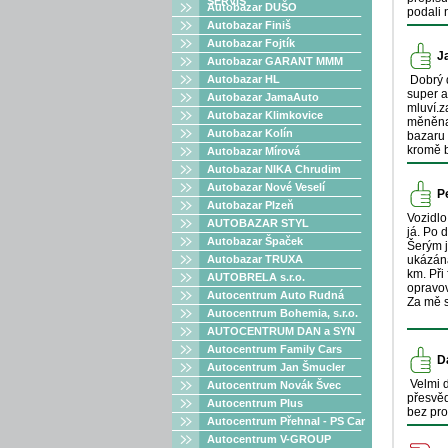
SERVIS
Autobazar DUŠO
podali 
Autobazar Finiš
Autobazar Fojtík
J
Autobazar GARANT MMM
Autobazar HL
Dobrý d
super a
Autobazar JamaAuto
mluví.z
Autobazar Klimkovice
měněna 
Autobazar Kolín
bazaru 
kromě b
Autobazar Mírová
Autobazar NIKA Chrudim
Autobazar Nové Veselí
P
Autobazar Plzeň
Vozidl
AUTOBAZAR STYL
já. Po 
Autobazar Špaček
Šerým j
Autobazar TRUXA
ukázána
km. Při
AUTOBRELA s.r.o.
opravov
Autocentrum Auto Rudná
Za mě s
Autocentrum Bohemia, s.r.o.
AUTOCENTRUM DAN a SYN
Autocentrum Family Cars
D
Autocentrum Jan Šmucler
Velmi d
Autocentrum Novák Švec
přesvěd
Autocentrum Plus
bez pro
Autocentrum Přehnal - PS Car
Autocentrum V-GROUP