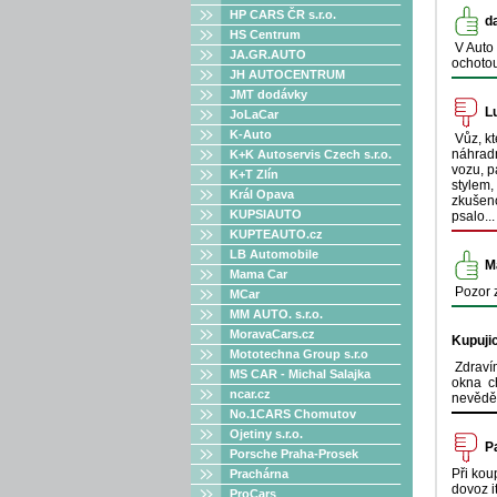
HP CARS ČR s.r.o.
d
HS Centrum
V Auto 
JA.GR.AUTO
ochotou
JH AUTOCENTRUM
JMT dodávky
L
JoLaCar
K-Auto
Vůz, kt
náhradn
K+K Autoservis Czech s.r.o.
vozu, p
K+T Zlín
stylem,
Král Opava
zkušenos
KUPSIAUTO
psalo..
KUPTEAUTO.cz
LB Automobile
M
Mama Car
Pozor z
MCar
MM AUTO. s.r.o.
MoravaCars.cz
Kupujic
Mototechna Group s.r.o
Zdravím
MS CAR - Michal Salajka
okna ch
ncar.cz
nevěděl
No.1CARS Chomutov
Ojetiny s.r.o.
P
Porsche Praha-Prosek
Při kou
Prachárna
dovoz i
ProCars