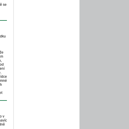
ě se
ídku
,že
nám
A,
hod
ení
.
lídce
jemné
ch
et
o v
navíc
dně