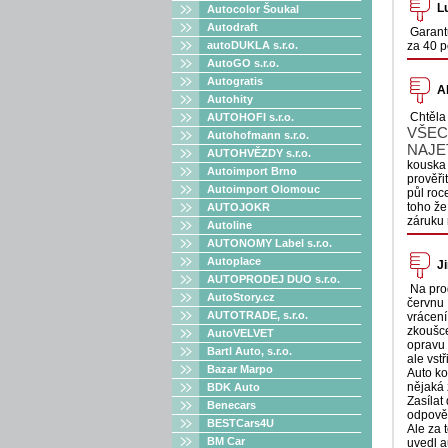
L
Autocolor Šoukal
Autodraft
Garantu
autoDUKLA s.r.o.
za 40 
AutoGO s.r.o.
Autogratis
A
Autohity
Chtěla 
AUTOHOFI s.r.o.
VŠEC
Autohofmann s.r.o.
NAJE
AUTOHVĚZDY s.r.o.
kouska 
Autoimport Brno
prověři
Autoimport Olomouc
půl roc
toho že
AUTOJOKR
záruku 
Autoline
AUTONOMY Label s.r.o.
Autoplace
J
AUTOPRODEJ DUO s.r.o.
Na prod
AutoStory.cz
červnu 
AUTOTRADE, s.r.o.
vrácení
zkoušce
AutoVELVET
opravu v
Bartl Auto, s.r.o.
ale vst
Bazar Marpo
Auto ko
nějaká 
BDK Auto
Zasílat
Benecars
odpově
BESTCars4U
Ale za 
BM Car
uvedl a