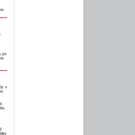
avy
U
m, po
oma
dy v
po
i ,
dlo.
ež
átky.