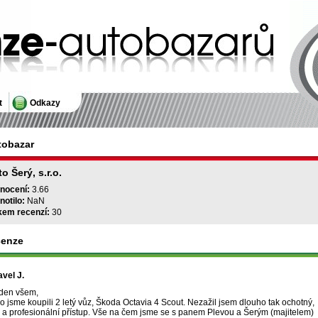
bazarů
t
Odkazy
tobazar
o Šerý, s.r.o.
nocení:
3.66
notilo:
NaN
kem recenzí:
30
cenze
avel J.
den všem,
 jsme koupili 2 letý vůz, Škoda Octavia 4 Scout. Nezažil jsem dlouho tak ochotný,
ý a profesionální přístup. Vše na čem jsme se s panem Plevou a Šerým (majitelem)