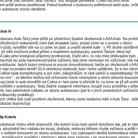
li jsme zde zánovní Seat Tarraco. Vůz funguje perfektně. Chtěli bychom timto
m ještě jednou poděkovat. Pokud budeme v budoucnu potřebovat další auto, určit
o autobazar znovu obrátíme.
ylvie H
bazaru Auto Šerý jsme přišli po předchozí špatné zkušenosti s AAA Auto. Na prohl
přiložených dokumentů nám dali dostatek času, projeli jsme se s vozem v rámci
 jízdy, vysvětlili vše na co jsme se ptali, a uvařili skvělé kafe :-). Při druhé návštěvě
 již měli možnost potkat přímo s majitelem autobazaru, panem Šerým, který byl
 jako jeho kolegové příjemný profesionál. Další věcí, co nás mile překvapila bylo 
 nechali do auta namontovat tažné zařízení, kdy jsme nemuseli nic vyřizovat, vše 
l autobazar. Jejich kupní smlouva je pouze dvoustránková, takže po zkušenosti s AA
 dají na podpis téměř 20-ti stránkový elaborát, bylo i tohle ujištěním, že si ten obc
í dělat nijak komplikovaný a ani nám, zákazníkům, to rádi ulehčí a nepředkladají "čt
ou noc" , ve kterém můžou být schované různé nesmyslné a velmi obecné klauzule
upí jsme si auto prověřili na Cebia a i tam jsme si přečetli to, co jsme se již při proh
zvěděli v autobazaru. Tedy žádné zatajené informace, koupě vozu proběhla v pří
ře, bez jakéhokoli nátlaku ze strany autobazaru (jak to v jinch podobných zařízení
 zákazníky praktikují).
ych chtěla tuto naši pozitivní zkušenost, kterou jsme nedávno měli s Auto Šerý , sdíl
tobazar doporučuji.
lip Kobrle
utobazar mohu vřele doporučit, vše kolem vozu bylo jasně doloženo tak, jak to stal
u, absolutně bez nátlaku ke koupi, doklady, smlouvy během chvíle vyřízeny a ještě 
y s velikým bonusem ze strany autobazaru. I po zakoupení skvělá komunikace ohle
, doplňkových pojištění i informací, které mne zajímaly. I ve znackovem servisu mi