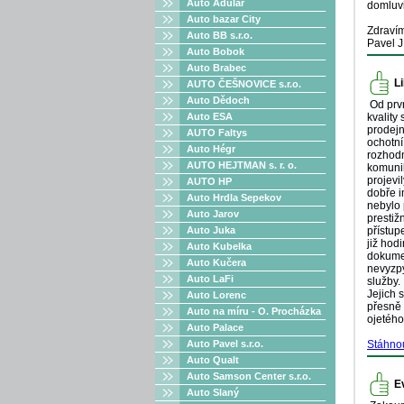
Auto Adulár
domluvi
Auto bazar City
Zdraví
Auto BB s.r.o.
Pavel J
Auto Bobok
Auto Brabec
L
AUTO ČEŠNOVICE s.r.o.
Auto Dědoch
Od prvn
Auto ESA
kvality
prodejn
AUTO Faltys
ochotní
Auto Hégr
rozhodn
AUTO HEJTMAN s. r. o.
komunik
projevi
AUTO HP
dobře i
Auto Hrdla Sepekov
nebylo 
Auto Jarov
prestiž
Auto Juka
přístup
již hod
Auto Kubelka
dokumen
Auto Kučera
nevyzpy
Auto LaFi
služby.
Jejich 
Auto Lorenc
přesně 
Auto na míru - O. Procházka
ojetého
Auto Palace
Auto Pavel s.r.o.
Stáhno
Auto Qualt
Auto Samson Center s.r.o.
E
Auto Slaný