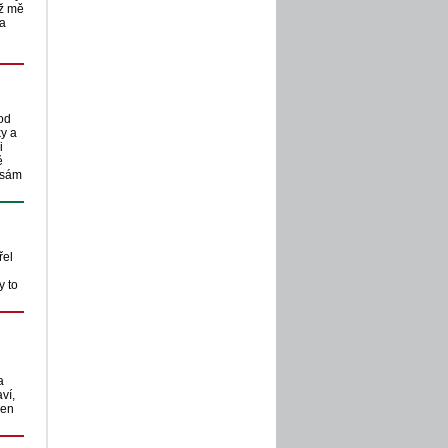
už mě
za
 od
ky a
i
ě
r sám
řel
y to
a
ví,
den