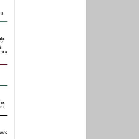
 s
uto
tí
ž
oru a
oho
aru
 auto