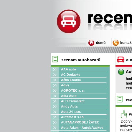
Recenze auto
domů
kontak
seznam autobazarů
au
AAA auto
Aut
AC Dodávky
hod
Áčko Lhotka
hod
Adler
cel
AGROTEC a. s.
Alba Auto
re
ALD Carmarket
Andy Auta
Auta 24 s.r.o.
P
Autamost s.r.o.
Dobrý 
AUTANAPRODEJ ŽATEC
nedávno
Auto Adam - Autob.Vackov
vstřícn