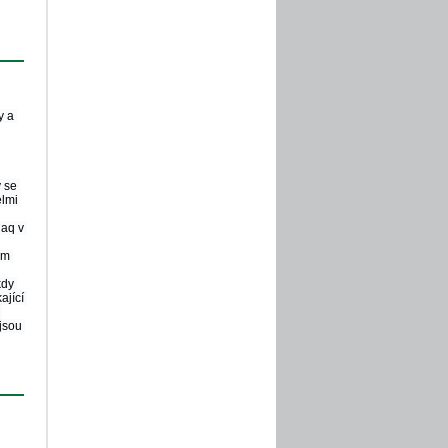
 a 
 se 
lmi 
aq v 
m 
dy 
jící 
jsou 