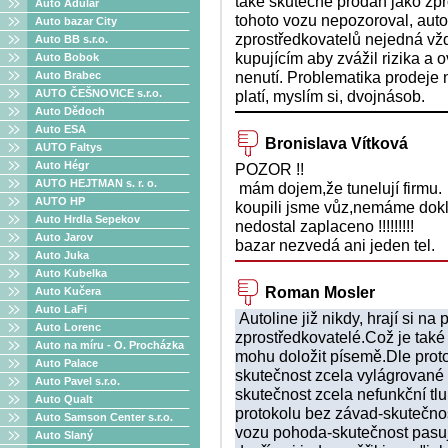
také skutečně prodán jako zp
Auto Adulár
tohoto vozu nepozoroval, auto
Auto bazar City
zprostředkovatelů nejedná vždy
Auto BB s.r.o.
kupujícím aby zvážil rizika a o
Auto Bobok
nenutí. Problematika prodeje 
Auto Brabec
AUTO ČEŠNOVICE s.r.o.
platí, myslím si, dvojnásob.
Auto Dědoch
Auto ESA
Bronislava Vítková
AUTO Faltys
Auto Hégr
POZOR !!
AUTO HEJTMAN s. r. o.
mám dojem,že tunelují firmu.
AUTO HP
koupili jsme vůz,nemáme dokla
Auto Hrdla Sepekov
nedostal zaplaceno !!!!!!!!!
Auto Jarov
bazar nezvedá ani jeden tel.
Auto Juka
Auto Kubelka
Roman Mosler
Auto Kučera
Auto LaFi
Autoline již nikdy, hrají si na 
Auto Lorenc
zprostředkovatelé.Což je také 
Auto na míru - O. Procházka
mohu doložit písemě.Dle proto
Auto Palace
skutečnost zcela vylágrované 
Auto Pavel s.r.o.
skutečnost zcela nefunkční tl
Auto Qualt
protokolu bez závad-skutečno
Auto Samson Center s.r.o.
vozu pohoda-skutečnost pasují
Auto Slaný