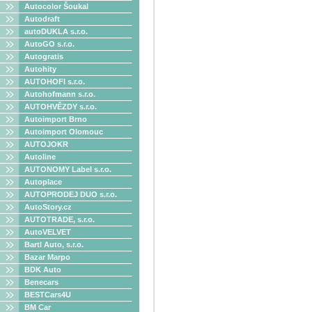
Autocolor Šoukal
Autodraft
autoDUKLA s.r.o.
AutoGO s.r.o.
Autogratis
Autohity
AUTOHOFI s.r.o.
Autohofmann s.r.o.
AUTOHVĚZDY s.r.o.
Autoimport Brno
Autoimport Olomouc
AUTOJOKR
Autoline
AUTONOMY Label s.r.o.
Autoplace
AUTOPRODEJ DUO s.r.o.
AutoStory.cz
AUTOTRADE, s.r.o.
AutoVELVET
Bartl Auto, s.r.o.
Bazar Marpo
BDK Auto
Benecars
BESTCars4U
BM Car