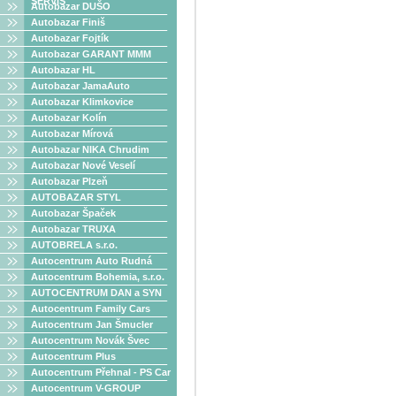
SERVIS
Autobazar DUŠO
Autobazar Finiš
Autobazar Fojtík
Autobazar GARANT MMM
Autobazar HL
Autobazar JamaAuto
Autobazar Klimkovice
Autobazar Kolín
Autobazar Mírová
Autobazar NIKA Chrudim
Autobazar Nové Veselí
Autobazar Plzeň
AUTOBAZAR STYL
Autobazar Špaček
Autobazar TRUXA
AUTOBRELA s.r.o.
Autocentrum Auto Rudná
Autocentrum Bohemia, s.r.o.
AUTOCENTRUM DAN a SYN
Autocentrum Family Cars
Autocentrum Jan Šmucler
Autocentrum Novák Švec
Autocentrum Plus
Autocentrum Přehnal - PS Car
Autocentrum V-GROUP