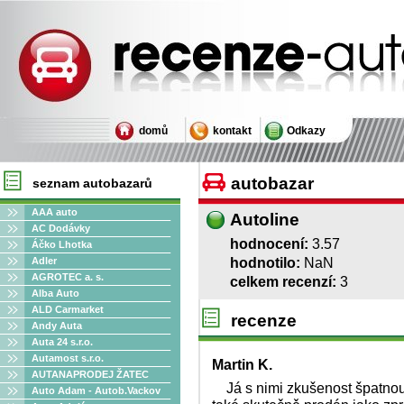
Recenze autobazarů
domů
kontakt
Odkazy
autobazar
seznam autobazarů
AAA auto
Autoline
AC Dodávky
hodnocení:
3.57
Áčko Lhotka
hodnotilo:
NaN
Adler
AGROTEC a. s.
celkem recenzí:
3
Alba Auto
ALD Carmarket
recenze
Andy Auta
Auta 24 s.r.o.
Autamost s.r.o.
Martin K.
AUTANAPRODEJ ŽATEC
Já s nimi zkušenost špatno
Auto Adam - Autob.Vackov