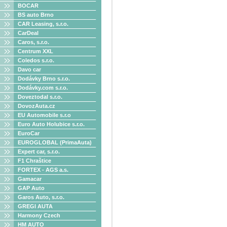
BOCAR
BS auto Brno
CAR Leasing, s.r.o.
CarDeal
Caros, s.r.o.
Centrum XXL
Coledos s.r.o.
Davo car
Dodávky Brno s.r.o.
Dodávky.com s.r.o.
Doveztodal s.r.o.
DovozAuta.cz
EU Automobile s.r.o
Euro Auto Holubice s.r.o.
EuroCar
EUROGLOBAL (PrimaAuta)
Expert car, s.r.o.
F1 Chraštice
FORTEX - AGS a.s.
Gamacar
GAP Auto
Garos Auto, s.r.o.
GREGI AUTA
Harmony Czech
HM AUTO