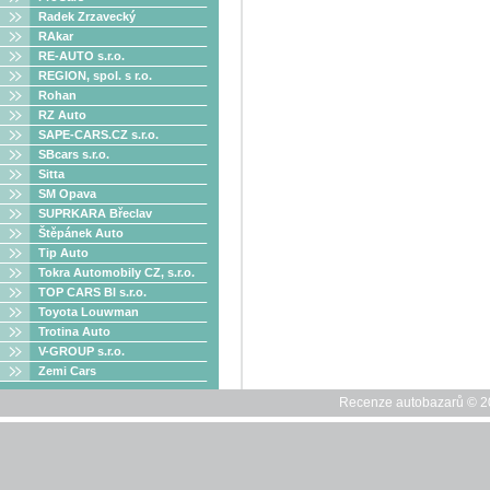
Radek Zrzavecký
RAkar
RE-AUTO s.r.o.
REGION, spol. s r.o.
Rohan
RZ Auto
SAPE-CARS.CZ s.r.o.
SBcars s.r.o.
Sitta
SM Opava
SUPRKARA Břeclav
Štěpánek Auto
Tip Auto
Tokra Automobily CZ, s.r.o.
TOP CARS Bl s.r.o.
Toyota Louwman
Trotina Auto
V-GROUP s.r.o.
Zemi Cars
Recenze autobazarů © 20