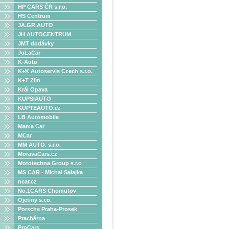
HP CARS ČR s.r.o.
HS Centrum
JA.GR.AUTO
JH AUTOCENTRUM
JMT dodávky
JoLaCar
K-Auto
K+K Autoservis Czech s.r.o.
K+T Zlín
Král Opava
KUPSIAUTO
KUPTEAUTO.cz
LB Automobile
Mama Car
MCar
MM AUTO. s.r.o.
MoravaCars.cz
Mototechna Group s.r.o
MS CAR - Michal Salajka
ncar.cz
No.1CARS Chomutov
Ojetiny s.r.o.
Porsche Praha-Prosek
Prachárna
ProCars