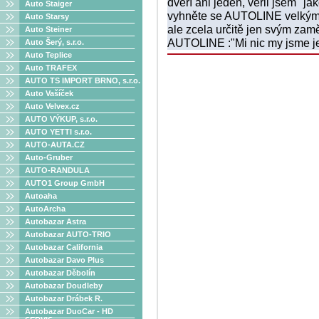
dveří ani jeden, věřil jsem "
Auto Staiger
vyhněte se AUTOLINE velkým 
Auto Starsy
ale zcela určitě jen svým z
Auto Steiner
AUTOLINE :"Mi nic my jsme je
Auto Šerý, s.r.o.
Auto Teplice
Auto TRAFEX
AUTO TS IMPORT BRNO, s.r.o.
Auto Vašíček
Auto Velvex.cz
AUTO VÝKUP, s.r.o.
AUTO YETTI s.r.o.
AUTO-AUTA.CZ
Auto-Gruber
AUTO-RANDULA
AUTO1 Group GmbH
Autoaha
AutoArcha
Autobazar Astra
Autobazar AUTO-TRIO
Autobazar California
Autobazar Davo Plus
Autobazar Děbolín
Autobazar Doudleby
Autobazar Drábek R.
Autobazar DuoCar - HD